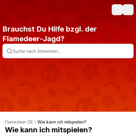
Search
Ope
Brauchst Du Hilfe bzgl. der
Flamedeer-Jagd?
Flamedeer DE
Wie kann ich mitspielen?
Wie kann ich mitspielen?